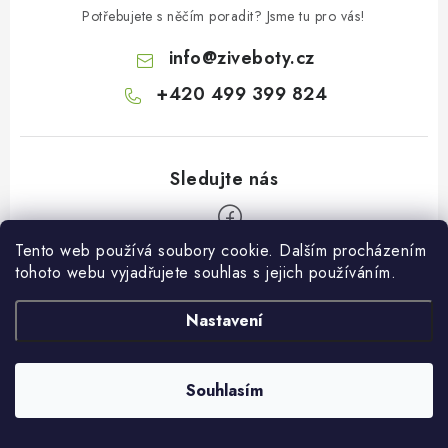
Potřebujete s něčím poradit? Jsme tu pro vás!
info
@
ziveboty.cz
+420 499 399 824
Tento web používá soubory cookie. Dalším procházením
Z
tohoto webu vyjadřujete souhlas s jejich používáním.
á
p
Facebook
Nastavení
a
t
Informace pro vás
í
Souhlasím
Kontakty a kamenná prodejna
Přijímáme online platby
Hodnocení obchodu