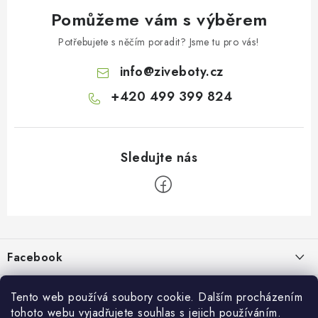
Pomůžeme vám s výběrem
Potřebujete s něčím poradit? Jsme tu pro vás!
info
@
ziveboty.cz
+420 499 399 824
Z
á
p
Facebook
a
t
Informace pro vás
í
Tento web používá soubory cookie. Dalším procházením
tohoto webu vyjadřujete souhlas s jejich používáním.