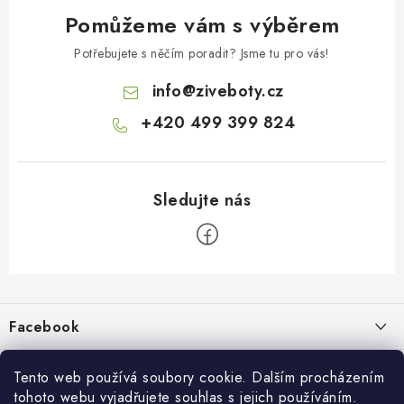
Pomůžeme vám s výběrem
Potřebujete s něčím poradit? Jsme tu pro vás!
info
@
ziveboty.cz
+420 499 399 824
Z
á
p
Facebook
a
t
Informace pro vás
í
Tento web používá soubory cookie. Dalším procházením
tohoto webu vyjadřujete souhlas s jejich používáním.