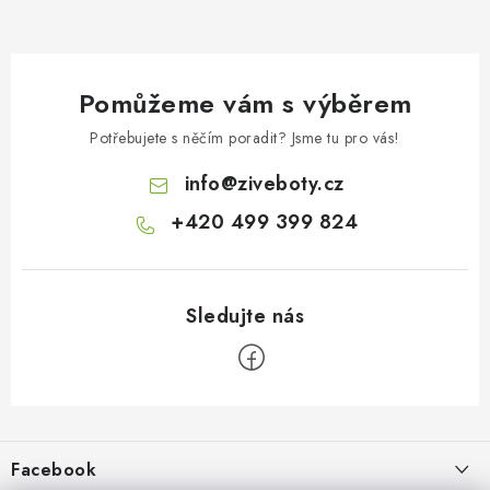
Pomůžeme vám s výběrem
Potřebujete s něčím poradit? Jsme tu pro vás!
info
@
ziveboty.cz
+420 499 399 824
Z
á
p
Facebook
a