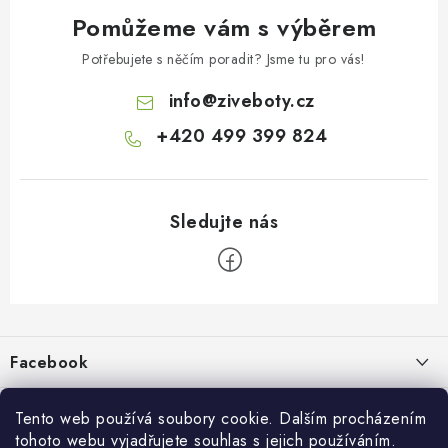
Pomůžeme vám s výběrem
Potřebujete s něčím poradit? Jsme tu pro vás!
info
@
ziveboty.cz
+420 499 399 824
Z
á
p
Facebook
a
t
Informace pro vás
živé boty
í
Tento web používá soubory cookie. Dalším procházením
tohoto webu vyjadřujete souhlas s jejich používáním.