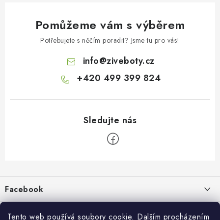
Pomůžeme vám s výběrem
Potřebujete s něčím poradit? Jsme tu pro vás!
info
@
ziveboty.cz
+420 499 399 824
Z
á
p
Facebook
a
t
Informace pro vás
í
Tento web používá soubory cookie. Dalším procházením