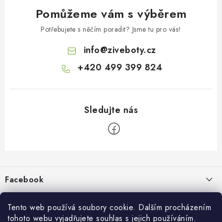
Pomůžeme vám s výběrem
Potřebujete s něčím poradit? Jsme tu pro vás!
info
@
ziveboty.cz
+420 499 399 824
Z
á
p
Facebook
a
t
Informace pro vás
í
Tento web používá soubory cookie. Dalším procházením
tohoto webu vyjadřujete souhlas s jejich používáním.