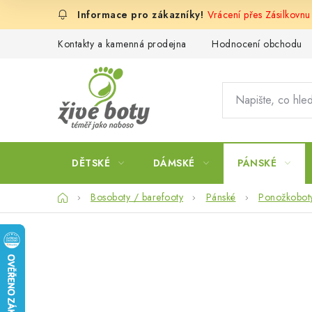
Přejít
Vrácení přes Zásilkovn
na
obsah
Kontakty a kamenná prodejna
Hodnocení obchodu
DĚTSKÉ
DÁMSKÉ
PÁNSKÉ
Domů
Bosoboty / barefooty
Pánské
Ponožkobot