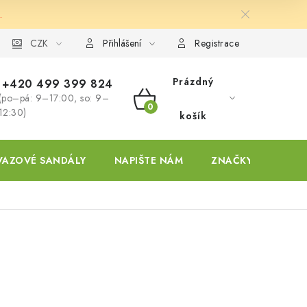
.
ky
CZK
Přihlášení
Registrace
Prázdný
+420 499 399 824
(po–pá: 9–17:00, so: 9–
NÁKUPNÍ
12:30)
košík
KOŠÍK
VAZOVÉ SANDÁLY
NAPIŠTE NÁM
ZNAČKY