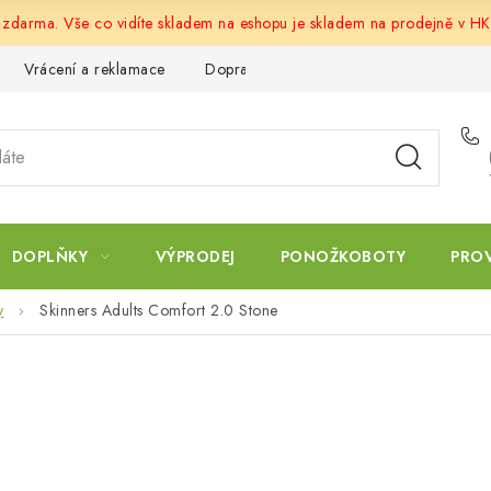
u zdarma. Vše co vidíte skladem na eshopu je skladem na prodejně v HK
Vrácení a reklamace
Doprava a platba
Obchodní podmín
DOPLŇKY
VÝPRODEJ
PONOŽKOBOTY
PRO
y
Skinners Adults Comfort 2.0 Stone