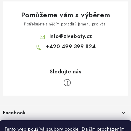
Pomůžeme vám s výběrem
Potřebujete s něčím poradit? Jsme tu pro vás!
info
@
ziveboty.cz
+420 499 399 824
Z
á
p
Facebook
a
t
Informace pro vás
í
Tento web používá soubory cookie. Dalším procházením