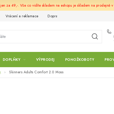
 jen za 49,-. Vše co vidíte skladem na eshopu je skladem na prodejně v
Vrácení a reklamace
Doprava a platba
Obchodní podmín
DOPLŇKY
VÝPRODEJ
PONOŽKOBOTY
PRO
y
Skinners Adults Comfort 2.0 Moss