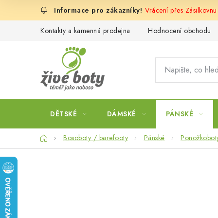
Přejít
Vrácení přes Zásilkovnu
na
obsah
Kontakty a kamenná prodejna
Hodnocení obchodu
DĚTSKÉ
DÁMSKÉ
PÁNSKÉ
Domů
Bosoboty / barefooty
Pánské
Ponožkobot