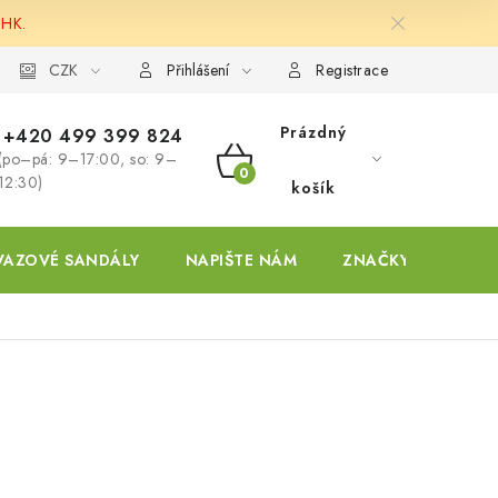
 HK.
ky
CZK
Přihlášení
Registrace
Prázdný
+420 499 399 824
(po–pá: 9–17:00, so: 9–
NÁKUPNÍ
12:30)
košík
KOŠÍK
VAZOVÉ SANDÁLY
NAPIŠTE NÁM
ZNAČKY