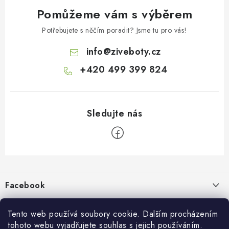
Pomůžeme vám s výběrem
Potřebujete s něčím poradit? Jsme tu pro vás!
info
@
ziveboty.cz
+420 499 399 824
Z
á
p
Facebook
a
t
Informace pro vás
í
Tento web používá soubory cookie. Dalším procházením
tohoto webu vyjadřujete souhlas s jejich používáním.