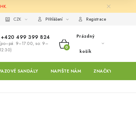
 HK.
ky
CZK
Přihlášení
Registrace
Prázdný
+420 499 399 824
(po–pá: 9–17:00, so: 9–
NÁKUPNÍ
12:30)
košík
KOŠÍK
VAZOVÉ SANDÁLY
NAPIŠTE NÁM
ZNAČKY