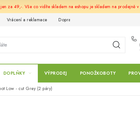
 jen za 49,-. Vše co vidíte skladem na eshopu je skladem na prodejně v
Vrácení a reklamace
Doprava a platba
Obchodní podmín
DOPLŇKY
VÝPRODEJ
PONOŽKOBOTY
PRO
ot Low - cut Grey (2 páry)