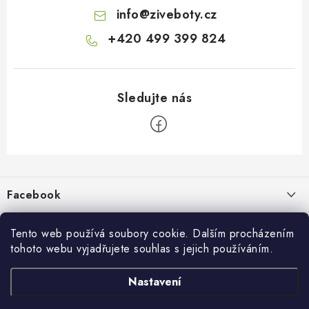
info
@
ziveboty.cz
+420 499 399 824
Z
á
p
Facebook
a
t
Informace pro vás
í
Tento web používá soubory cookie. Dalším procházením
tohoto webu vyjadřujete souhlas s jejich používáním.
Kontakty a kamenná prodejna
Přijímáme online platby
Nastavení
Hodnocení obchodu
Ochrana osobních údaju
Obchodní podmínky