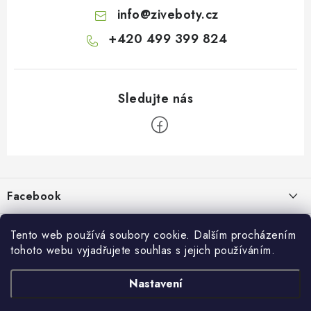
info
@
ziveboty.cz
+420 499 399 824
Z
á
p
Facebook
a
t
Informace pro vás
í
Tento web používá soubory cookie. Dalším procházením
tohoto webu vyjadřujete souhlas s jejich používáním.
Kontakty a kamenná prodejna
Přijímáme online platby
Nastavení
Hodnocení obchodu
Ochrana osobních údaju
Obchodní podmínky