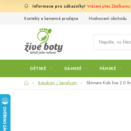
Přejít
Vrácení přes Zásilkovnu
na
obsah
Kontakty a kamenná prodejna
Hodnocení obchodu
DĚTSKÉ
DÁMSKÉ
PÁNSKÉ
Domů
Bosoboty / barefooty
Skinners Kids line 2.0 R