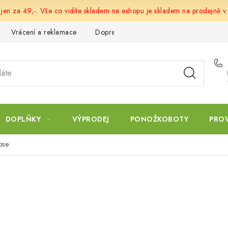
 jen za 49,-. Vše co vidíte skladem na eshopu je skladem na prodejně v
Vrácení a reklamace
Doprava a platba
Obchodní podmín
DOPLŇKY
VÝPRODEJ
PONOŽKOBOTY
PRO
ose