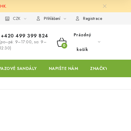
 HK.
ky
CZK
Přihlášení
Registrace
Prázdný
+420 499 399 824
(po–pá: 9–17:00, so: 9–
NÁKUPNÍ
12:30)
košík
KOŠÍK
VAZOVÉ SANDÁLY
NAPIŠTE NÁM
ZNAČKY