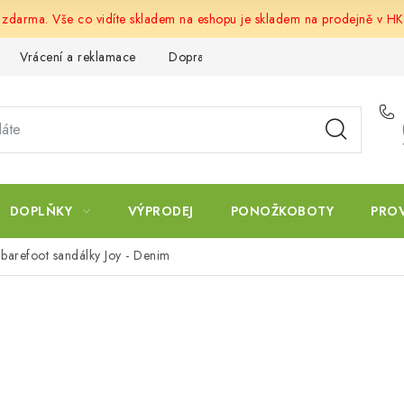
u zdarma. Vše co vidíte skladem na eshopu je skladem na prodejně v HK
Vrácení a reklamace
Doprava a platba
Obchodní podmín
DOPLŇKY
VÝPRODEJ
PONOŽKOBOTY
PRO
barefoot sandálky Joy - Denim