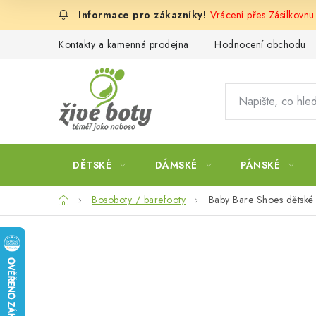
Přejít
Vrácení přes Zásilkovn
na
obsah
Kontakty a kamenná prodejna
Hodnocení obchodu
DĚTSKÉ
DÁMSKÉ
PÁNSKÉ
Domů
Bosoboty / barefooty
Baby Bare Shoes dětské 