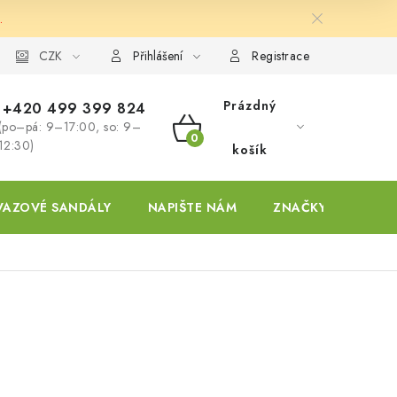
.
ky
CZK
Přihlášení
Registrace
Prázdný
+420 499 399 824
(po–pá: 9–17:00, so: 9–
NÁKUPNÍ
12:30)
košík
KOŠÍK
VAZOVÉ SANDÁLY
NAPIŠTE NÁM
ZNAČKY