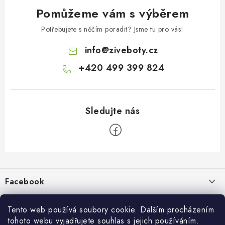
Pomůžeme vám s výběrem
Potřebujete s něčím poradit? Jsme tu pro vás!
info
@
ziveboty.cz
+420 499 399 824
Z
á
p
Facebook
a
t
Informace pro vás
í
Tento web používá soubory cookie. Dalším procházením
tohoto webu vyjadřujete souhlas s jejich používáním.