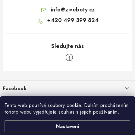
info
@
ziveboty.cz
+420 499 399 824
Z
á
p
Facebook
a
t
Informace pro vás
í
Tento web používá soubory cookie. Dalším procházením
tohoto webu vyjadřujete souhlas s jejich používáním.
Kontakty a kamenná prodejna
Přijímáme online platby
Nastavení
Hodnocení obchodu
Ochrana osobních údaju
Obchodní podmínky