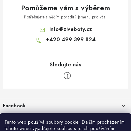
Pomůžeme vám s výběrem
Potřebujete s něčím poradit? Jsme tu pro vás!
info
@
ziveboty.cz
+420 499 399 824
Z
á
p
Facebook
a
t
Informace pro vás
í
Tento web používá soubory cookie. Dalším procházením
tohoto webu vyjadřujete souhlas s jejich používáním.