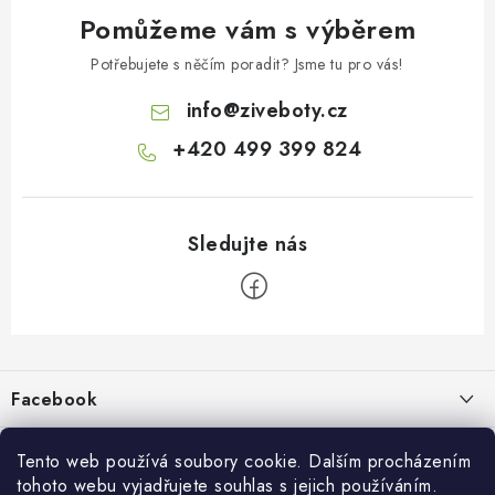
Pomůžeme vám s výběrem
Potřebujete s něčím poradit? Jsme tu pro vás!
info
@
ziveboty.cz
+420 499 399 824
Z
á
p
Facebook
a
t
Informace pro vás
í
Tento web používá soubory cookie. Dalším procházením
tohoto webu vyjadřujete souhlas s jejich používáním.