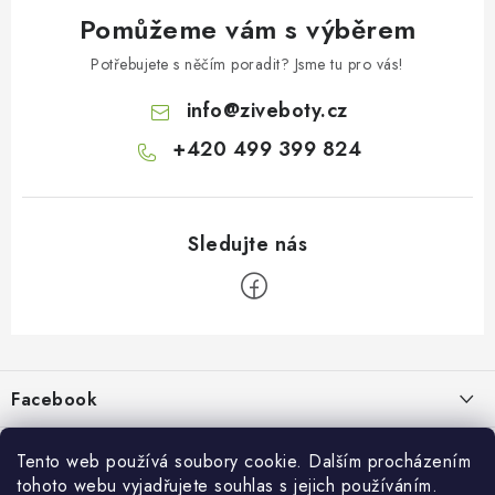
Pomůžeme vám s výběrem
Potřebujete s něčím poradit? Jsme tu pro vás!
info
@
ziveboty.cz
+420 499 399 824
Z
á
p
Facebook
a
t
Informace pro vás
í
Tento web používá soubory cookie. Dalším procházením
tohoto webu vyjadřujete souhlas s jejich používáním.