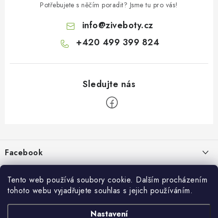
Potřebujete s něčím poradit? Jsme tu pro vás!
info
@
ziveboty.cz
+420 499 399 824
Z
á
p
Facebook
a
t
Informace pro vás
í
Tento web používá soubory cookie. Dalším procházením
tohoto webu vyjadřujete souhlas s jejich používáním.
Kontakty a kamenná prodejna
Přijímáme online platby
Nastavení
Hodnocení obchodu