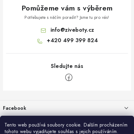
Pomůžeme vám s výběrem
Potřebujete s něčím poradit? Jsme tu pro vás!
info
@
ziveboty.cz
+420 499 399 824
Z
á
p
Facebook
a
t
Informace pro vás
í
Tento web používá soubory cookie. Dalším procházením
tohoto webu vyjadřujete souhlas s jejich používáním.