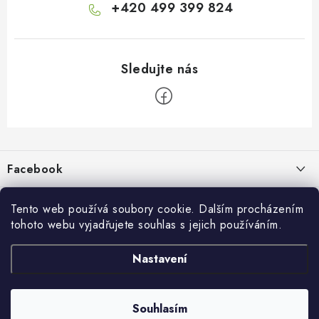
+420 499 399 824
Z
á
p
Facebook
a
t
Informace pro vás
í
Tento web používá soubory cookie. Dalším procházením
tohoto webu vyjadřujete souhlas s jejich používáním.
Kontakty a kamenná prodejna
Přijímáme online platby
Nastavení
Hodnocení obchodu
Ochrana osobních údaju
Obchodní podmínky
Vrácení a reklamace
Souhlasím
Copyright 2026
živé boty
. Všechna práva vyhrazena.
Doprava a platba