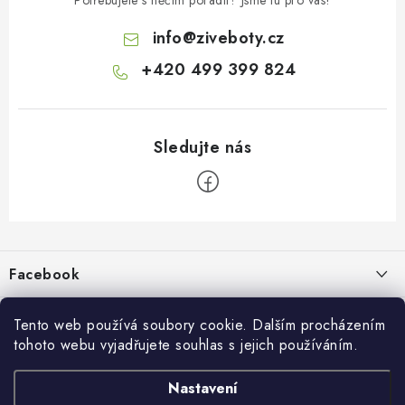
info
@
ziveboty.cz
+420 499 399 824
Z
á
p
Facebook
a
t
Informace pro vás
í
Tento web používá soubory cookie. Dalším procházením
tohoto webu vyjadřujete souhlas s jejich používáním.
Kontakty a kamenná prodejna
Přijímáme online platby
Nastavení
Hodnocení obchodu
Ochrana osobních údaju
Obchodní podmínky