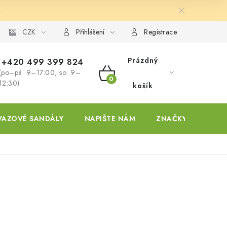
.
ky
CZK
Přihlášení
Registrace
Prázdný
+420 499 399 824
(po–pá: 9–17:00, so: 9–
NÁKUPNÍ
12:30)
košík
KOŠÍK
VAZOVÉ SANDÁLY
NAPIŠTE NÁM
ZNAČKY