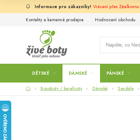
Přejít
Vrácení přes Zásilkovn
na
obsah
Kontakty a kamenná prodejna
Hodnocení obchodu
DĚTSKÉ
DÁMSKÉ
PÁNSKÉ
Domů
Bosoboty / barefooty
Dámské
Sandále