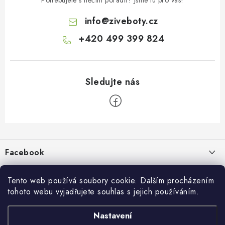
info
@
ziveboty.cz
+420 499 399 824
Z
á
p
Facebook
a
t
Informace pro vás
í
Tento web používá soubory cookie. Dalším procházením
tohoto webu vyjadřujete souhlas s jejich používáním.
Kontakty a kamenná prodejna
Přijímáme online platby
Nastavení
Hodnocení obchodu
Ochrana osobních údaju
Obchodní podmínky