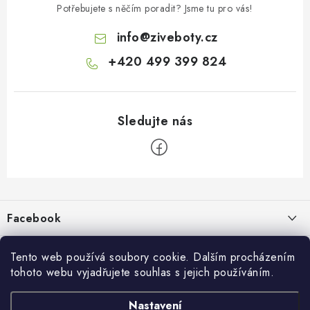
Potřebujete s něčím poradit? Jsme tu pro vás!
info
@
ziveboty.cz
+420 499 399 824
Z
á
p
Facebook
a
t
Informace pro vás
živé boty
í
Tento web používá soubory cookie. Dalším procházením
tohoto webu vyjadřujete souhlas s jejich používáním.
Kontakty a kamenná prodejna
Přijímáme online platby
Nastavení
Hodnocení obchodu