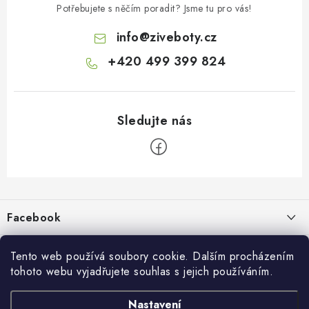
Potřebujete s něčím poradit? Jsme tu pro vás!
info
@
ziveboty.cz
+420 499 399 824
Z
á
p
Facebook
a
t
Informace pro vás
í
Tento web používá soubory cookie. Dalším procházením
tohoto webu vyjadřujete souhlas s jejich používáním.
Kontakty a kamenná prodejna
Přijímáme online platby
Nastavení
Hodnocení obchodu