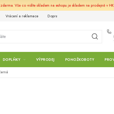
u zdarma. Vše co vidíte skladem na eshopu je skladem na prodejně v HK
Vrácení a reklamace
Doprava a platba
Obchodní podmín
DOPLŇKY
VÝPRODEJ
PONOŽKOBOTY
PRO
černá