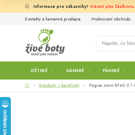
Přejít
Vrácení přes Zásilkovn
na
obsah
Kontakty a kamenná prodejna
Hodnocení obchodu
DĚTSKÉ
DÁMSKÉ
PÁNSKÉ
Domů
Bosoboty / barefooty
Pegres zimní BF40 0.1 