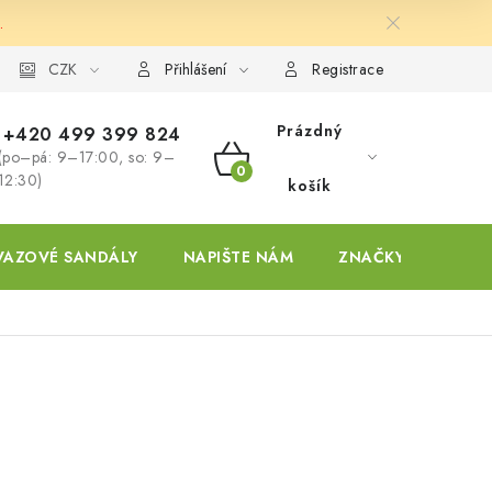
.
ky
CZK
Přihlášení
Registrace
Prázdný
+420 499 399 824
(po–pá: 9–17:00, so: 9–
NÁKUPNÍ
12:30)
košík
KOŠÍK
VAZOVÉ SANDÁLY
NAPIŠTE NÁM
ZNAČKY