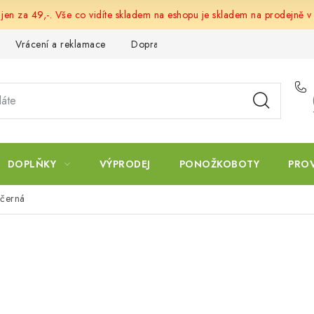
 jen za 49,-. Vše co vidíte skladem na eshopu je skladem na prodejně v
Vrácení a reklamace
Doprava a platba
Obchodní podmín
DOPLŇKY
VÝPRODEJ
PONOŽKOBOTY
PRO
 černá