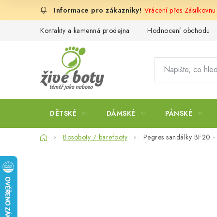
Přejít
Vrácení přes Zásilkovnu
na
obsah
Kontakty a kamenná prodejna
Hodnocení obchodu
DĚTSKÉ
DÁMSKÉ
PÁNSKÉ
Domů
Bosoboty / barefooty
Pegres sandálky BF20 -