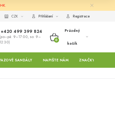
 HK.
ky
CZK
Přihlášení
Registrace
Prázdný
+420 499 399 824
(po–pá: 9–17:00, so: 9–
NÁKUPNÍ
12:30)
košík
KOŠÍK
VAZOVÉ SANDÁLY
NAPIŠTE NÁM
ZNAČKY