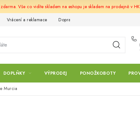
u zdarma. Vše co vidíte skladem na eshopu je skladem na prodejně v HK
Vrácení a reklamace
Doprava a platba
Obchodní podmín
DOPLŇKY
VÝPRODEJ
PONOŽKOBOTY
PRO
e Murcia