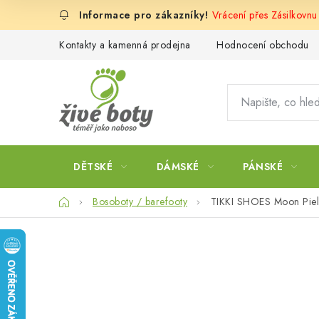
Přejít
Vrácení přes Zásilkovn
na
obsah
Kontakty a kamenná prodejna
Hodnocení obchodu
DĚTSKÉ
DÁMSKÉ
PÁNSKÉ
Domů
Bosoboty / barefooty
TIKKI SHOES Moon Piel