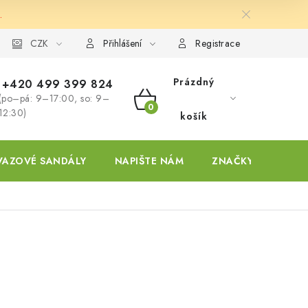
.
ky
CZK
Přihlášení
Registrace
Prázdný
+420 499 399 824
(po–pá: 9–17:00, so: 9–
NÁKUPNÍ
12:30)
košík
KOŠÍK
VAZOVÉ SANDÁLY
NAPIŠTE NÁM
ZNAČKY