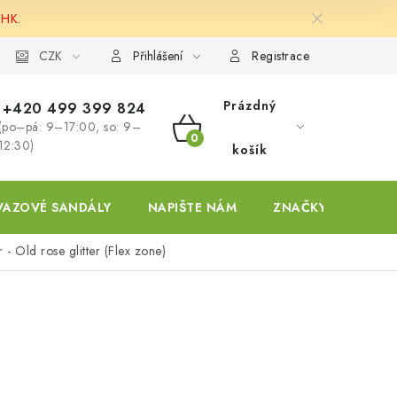
 HK.
ky
CZK
Přihlášení
Registrace
Prázdný
+420 499 399 824
(po–pá: 9–17:00, so: 9–
NÁKUPNÍ
12:30)
košík
KOŠÍK
VAZOVÉ SANDÁLY
NAPIŠTE NÁM
ZNAČKY
- Old rose glitter (Flex zone)