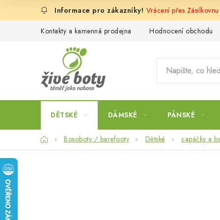
Přejít
Vrácení přes Zásilkovnu
na
obsah
Kontakty a kamenná prodejna
Hodnocení obchodu
DĚTSKÉ
DÁMSKÉ
PÁNSKÉ
Domů
Bosoboty / barefooty
Dětské
capáčky a b