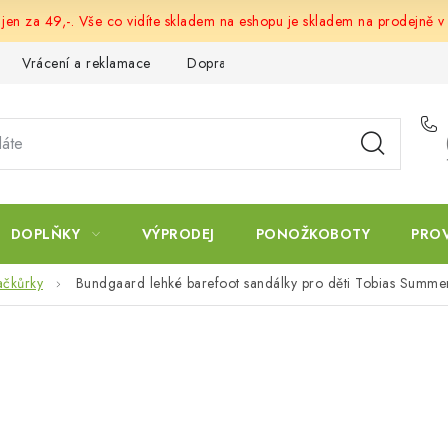
 jen za 49,-. Vše co vidíte skladem na eshopu je skladem na prodejně v
Vrácení a reklamace
Doprava a platba
Obchodní podmín
DOPLŇKY
VÝPRODEJ
PONOŽKOBOTY
PRO
ačkůrky
Bundgaard lehké barefoot sandálky pro děti Tobias Summer 