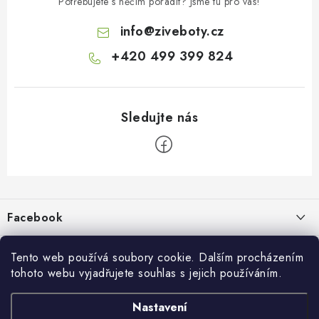
Potřebujete s něčím poradit? Jsme tu pro vás!
info
@
ziveboty.cz
+420 499 399 824
Z
á
p
Facebook
a
t
Informace pro vás
í
Tento web používá soubory cookie. Dalším procházením
tohoto webu vyjadřujete souhlas s jejich používáním.
Kontakty a kamenná prodejna
Přijímáme online platby
Nastavení
Hodnocení obchodu