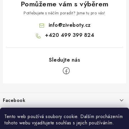
Pomůžeme vám s výběrem
Potřebujete s něčím poradit? Jsme tu pro vás!
info
@
ziveboty.cz
+420 499 399 824
Z
á
p
Facebook
a
t
Informace pro vás
í
Tento web používá soubory cookie. Dalším procházením
tohoto webu vyjadřujete souhlas s jejich používáním.
Kontakty a kamenná prodejna