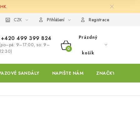
 HK.
ky
CZK
Přihlášení
Registrace
Prázdný
+420 499 399 824
(po–pá: 9–17:00, so: 9–
NÁKUPNÍ
12:30)
košík
KOŠÍK
VAZOVÉ SANDÁLY
NAPIŠTE NÁM
ZNAČKY