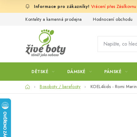
Přejít
Vrácení přes Zásilkovnu
na
obsah
Kontakty a kamenná prodejna
Hodnocení obchodu
DĚTSKÉ
DÁMSKÉ
PÁNSKÉ
Domů
Bosoboty / barefooty
KOEL4kids - Romi Meri