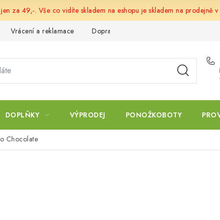
 jen za 49,-. Vše co vidíte skladem na eshopu je skladem na prodejně v
Vrácení a reklamace
Doprava a platba
Obchodní podmín
DOPLŇKY
VÝPRODEJ
PONOŽKOBOTY
PRO
no Chocolate