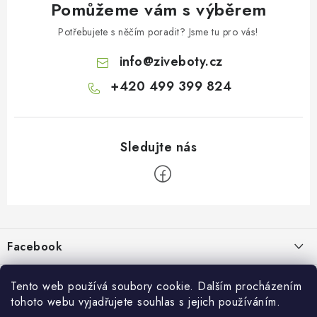
Pomůžeme vám s výběrem
Potřebujete s něčím poradit? Jsme tu pro vás!
info
@
ziveboty.cz
+420 499 399 824
Z
á
p
Facebook
a
t
Informace pro vás
í
Tento web používá soubory cookie. Dalším procházením
tohoto webu vyjadřujete souhlas s jejich používáním.
Kontakty a kamenná prodejna