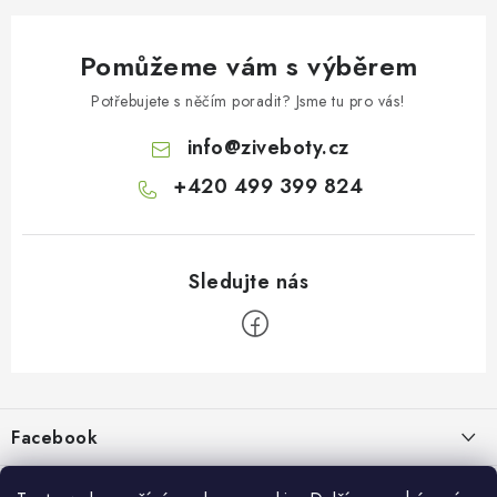
Pomůžeme vám s výběrem
Potřebujete s něčím poradit? Jsme tu pro vás!
info
@
ziveboty.cz
+420 499 399 824
Z
á
p
Facebook
a
t
Informace pro vás