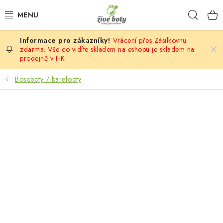
Přejít
Hleda
na
obsah
Vrácení přes Zásilkovnu
DĚTSKÉ
zdarma. Vše co vidíte skladem na eshopu je skladem na
prodejně v HK.
DÁMSKÉ
Bosoboty / barefooty
PÁNSKÉ
DOPLŇKY
VÝPRODEJ
PONOŽKOBOTY
PROVAZOVÉ SANDÁLY