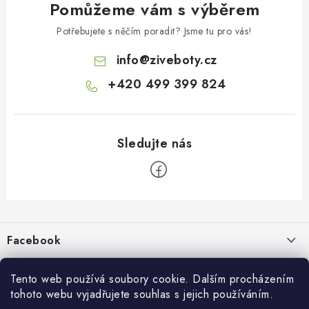
Pomůžeme vám s výběrem
Potřebujete s něčím poradit? Jsme tu pro vás!
info
@
ziveboty.cz
+420 499 399 824
Z
á
p
Facebook
a
t
Informace pro vás
í
Tento web používá soubory cookie. Dalším procházením
tohoto webu vyjadřujete souhlas s jejich používáním.
Kontakty a kamenná prodejna