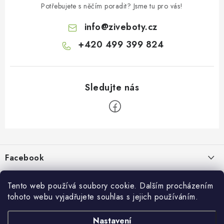
Potřebujete s něčím poradit? Jsme tu pro vás!
info
@
ziveboty.cz
+420 499 399 824
Z
á
p
Facebook
a
t
Informace pro vás
í
Tento web používá soubory cookie. Dalším procházením
tohoto webu vyjadřujete souhlas s jejich používáním.
Kontakty a kamenná prodejna
Přijímáme online platby
Nastavení
Hodnocení obchodu