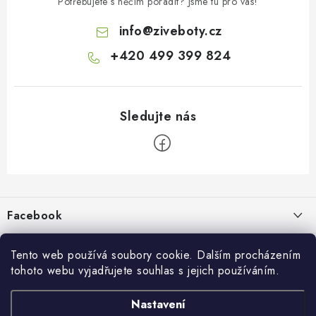
Potřebujete s něčím poradit? Jsme tu pro vás!
info
@
ziveboty.cz
+420 499 399 824
Z
á
p
Facebook
a
t
Informace pro vás
í
Tento web používá soubory cookie. Dalším procházením
tohoto webu vyjadřujete souhlas s jejich používáním.
Kontakty a kamenná prodejna
Přijímáme online platby
Nastavení
Hodnocení obchodu