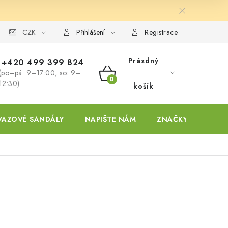
.
ky
CZK
Přihlášení
Registrace
Prázdný
+420 499 399 824
(po–pá: 9–17:00, so: 9–
NÁKUPNÍ
12:30)
košík
KOŠÍK
VAZOVÉ SANDÁLY
NAPIŠTE NÁM
ZNAČKY