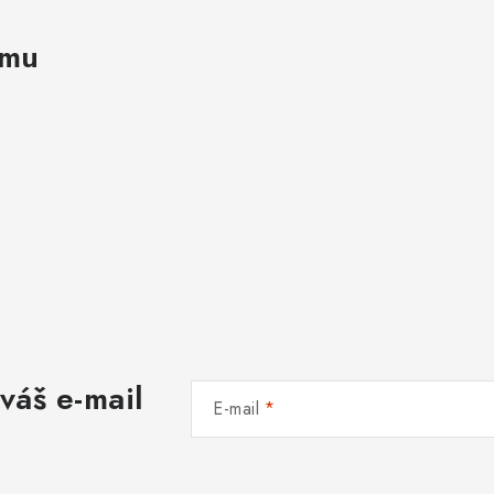
amu
váš e-mail
E-mail