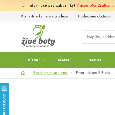
Přejít
Vrácení přes Zásilkovn
na
obsah
Kontakty a kamenná prodejna
Hodnocení obchodu
DĚTSKÉ
DÁMSKÉ
PÁNSKÉ
Domů
Bosoboty / barefooty
Freet - Arken 2 Black