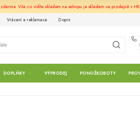
u zdarma. Vše co vidíte skladem na eshopu je skladem na prodejně v HK
Vrácení a reklamace
Doprava a platba
Obchodní podmín
DOPLŇKY
VÝPRODEJ
PONOŽKOBOTY
PRO