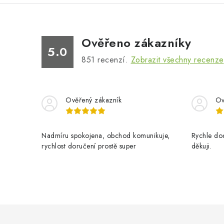
Ověřeno zákazníky
5.0
851
recenzí.
Zobrazit všechny recenze
Ověřený zákazník
Ov
Nadmíru spokojena, obchod komunikuje,
Rychle dod
rychlost doručení prostě super
děkuji.