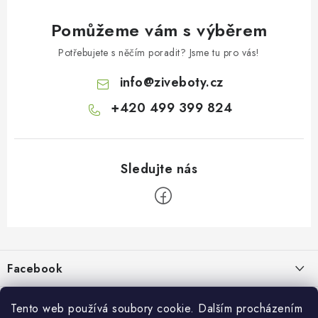
Pomůžeme vám s výběrem
Potřebujete s něčím poradit? Jsme tu pro vás!
info
@
ziveboty.cz
+420 499 399 824
Z
á
p
Facebook
a
t
Informace pro vás
í
Tento web používá soubory cookie. Dalším procházením