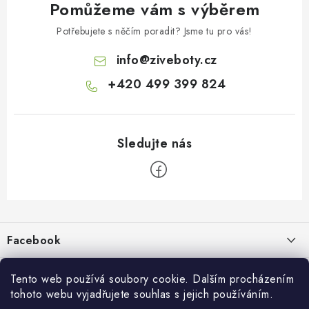
Pomůžeme vám s výběrem
Potřebujete s něčím poradit? Jsme tu pro vás!
info
@
ziveboty.cz
+420 499 399 824
Z
á
p
Facebook
a
t
Informace pro vás
í
Tento web používá soubory cookie. Dalším procházením
tohoto webu vyjadřujete souhlas s jejich používáním.
Kontakty a kamenná prodejna