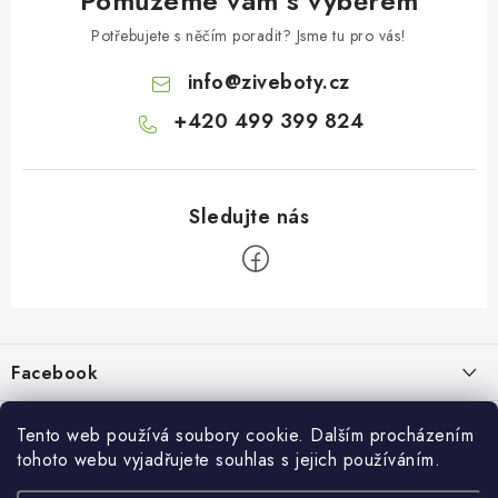
Pomůžeme vám s výběrem
Potřebujete s něčím poradit? Jsme tu pro vás!
info
@
ziveboty.cz
+420 499 399 824
Z
á
p
Facebook
a
t
Informace pro vás
í
Tento web používá soubory cookie. Dalším procházením
tohoto webu vyjadřujete souhlas s jejich používáním.
Kontakty a kamenná prodejna
Přijímáme online platby