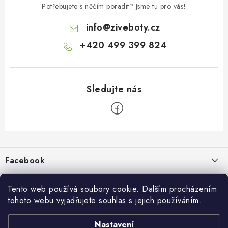
Potřebujete s něčím poradit? Jsme tu pro vás!
info
@
ziveboty.cz
+420 499 399 824
Z
á
p
Facebook
a
t
Informace pro vás
í
Tento web používá soubory cookie. Dalším procházením
tohoto webu vyjadřujete souhlas s jejich používáním.
Kontakty a kamenná prodejna
Přijímáme online platby
Nastavení
Hodnocení obchodu