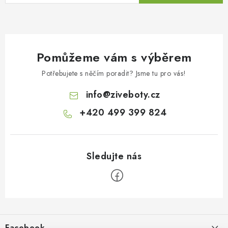
Pomůžeme vám s výběrem
Potřebujete s něčím poradit? Jsme tu pro vás!
info
@
ziveboty.cz
+420 499 399 824
Z
á
p
Facebook