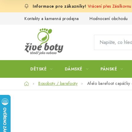
Přejít
Vrácení přes Zásilkovnu
na
obsah
Kontakty a kamenná prodejna
Hodnocení obchodu
DĚTSKÉ
DÁMSKÉ
PÁNSKÉ
Domů
Bosoboty / barefooty
Afelo barefoot capáčky