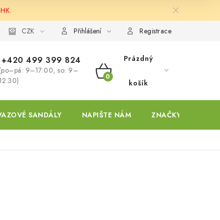
 HK.
ky
CZK
Přihlášení
Registrace
Prázdný
+420 499 399 824
(po–pá: 9–17:00, so: 9–
NÁKUPNÍ
12:30)
košík
KOŠÍK
VAZOVÉ SANDÁLY
NAPIŠTE NÁM
ZNAČKY