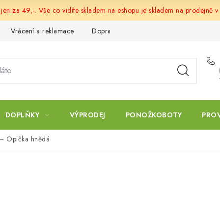
 jen za 49,-. Vše co vidíte skladem na eshopu je skladem na prodejně v
Vrácení a reklamace
Doprava a platba
Obchodní podmín
DOPLŇKY
VÝPRODEJ
PONOŽKOBOTY
PRO
 – Opička hnědá