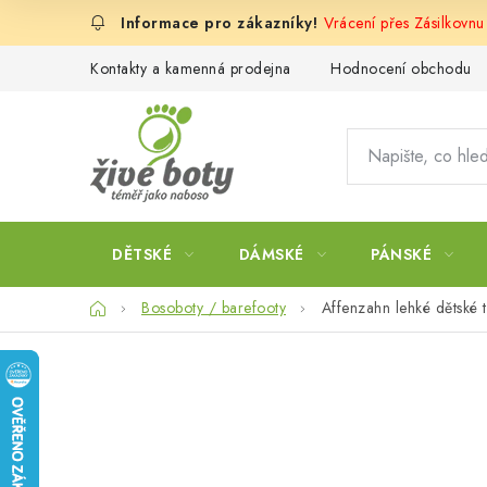
Přejít
Vrácení přes Zásilkovnu
na
obsah
Kontakty a kamenná prodejna
Hodnocení obchodu
DĚTSKÉ
DÁMSKÉ
PÁNSKÉ
Domů
Bosoboty / barefooty
Affenzahn lehké dětské t