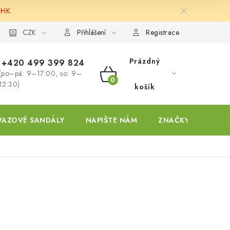
 HK.
ky
CZK
Přihlášení
Registrace
Prázdný
+420 499 399 824
(po–pá: 9–17:00, so: 9–
NÁKUPNÍ
12:30)
košík
KOŠÍK
VAZOVÉ SANDÁLY
NAPIŠTE NÁM
ZNAČKY