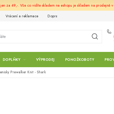
 jen za 49,-. Vše co vidíte skladem na eshopu je skladem na prodejně v
Vrácení a reklamace
Doprava a platba
Obchodní podmín
DOPLŇKY
VÝPRODEJ
PONOŽKOBOTY
PRO
enisky Prewalker Knit - Shark