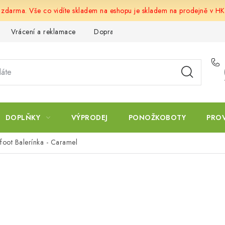
u zdarma. Vše co vidíte skladem na eshopu je skladem na prodejně v HK
Vrácení a reklamace
Doprava a platba
Obchodní podmín
DOPLŇKY
VÝPRODEJ
PONOŽKOBOTY
PRO
efoot Balerínka - Caramel