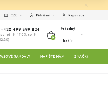
.
ky
CZK
Přihlášení
Registrace
Prázdný
+420 499 399 824
(po–pá: 9–17:00, so: 9–
NÁKUPNÍ
12:30)
košík
KOŠÍK
VAZOVÉ SANDÁLY
NAPIŠTE NÁM
ZNAČKY