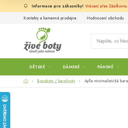
Přejít
Vrácení přes Zásilkovn
na
obsah
Kontakty a kamenná prodejna
Hodnocení obchodu
DĚTSKÉ
DÁMSKÉ
PÁNSKÉ
Domů
Bosoboty / barefooty
Aylla minimalistická bar